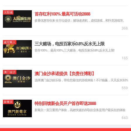
LETOU线路检测官网招聘

供应商招募

投资者关系
联系我们

语言
English


搜索

语言
English
联系我们

