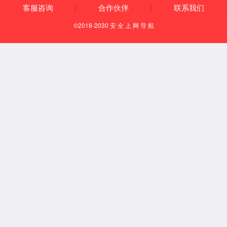




在线留言
*
*
