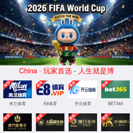

菜单

搜索
首页
关于LETOU线路检测官网

产品解决方案
药械组合/药包材类

血液净化类

体外诊断/IVD类

输液类

血糖类

医美类

采血类

输血类

注入类

呼吸类

泌尿类
