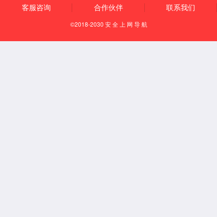




在线留言
*
*
